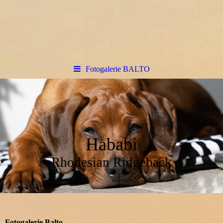
Fotogalerie BALTO
Hababi
Rhodesian Ridgeback
Fotogalerie Balto